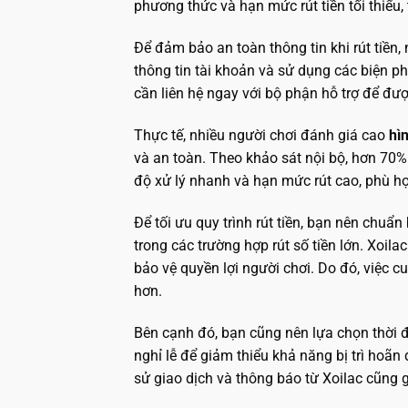
phương thức và hạn mức rút tiền tối thiểu,
Để đảm bảo an toàn thông tin khi rút tiền
thông tin tài khoản và sử dụng các biện ph
cần liên hệ ngay với bộ phận hỗ trợ để đượ
Thực tế, nhiều người chơi đánh giá cao
hì
và an toàn. Theo khảo sát nội bộ, hơn 70
độ xử lý nhanh và hạn mức rút cao, phù hợ
Để tối ưu quy trình rút tiền, bạn nên chuẩn
trong các trường hợp rút số tiền lớn. Xoi
bảo vệ quyền lợi người chơi. Do đó, việc cu
hơn.
Bên cạnh đó, bạn cũng nên lựa chọn thời đ
nghỉ lễ để giảm thiểu khả năng bị trì hoãn 
sử giao dịch và thông báo từ Xoilac cũng 