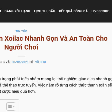
Ủ
BẢNG XẾP HẠNG
LỊCH THI ĐẤU
KẾT QUẢ BÓNG ĐÁ
LIVESCORE
TIN TỨC
n Xoilac Nhanh Gọn Và An Toàn Cho
Người Chơi
ĂNG VÀO
05/05/2026
BỞI
VŨ CHU
 trọng phát triển nhằm mang lại trải nghiệm giao dịch nhanh g
 thể thao trực tuyến. Việc nắm rõ từng cách thức thanh toán sẽ
t cược hiệu quả hơn.