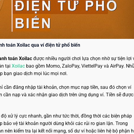
nh toán Xoilac qua ví điện tử phổ biến
anh toán Xoilac
được nhiều người chơi lựa chọn nhờ sự tiện lợi 
ận tại
Xoilac
bao gồm Momo, ZaloPay, ViettelPay và AirPay. Nh
úp bạn giao dịch mọi lúc mọi nơi.
 chỉ cần đăng nhập tài khoản, chọn mục nạp tiền, sau đó chọn ví
n cần nạp và xác nhận giao dịch trên ứng dụng ví. Tiền sẽ được
c độ xử lý cực nhanh, gần như tức thời, đồng thời các biện pháp
 bảo vệ tài khoản người dùng khỏi các rủi ro gian lận. Trong
 nên kiểm tra lại kết nối mạng, số dư ví hoặc liên hệ bộ phận 