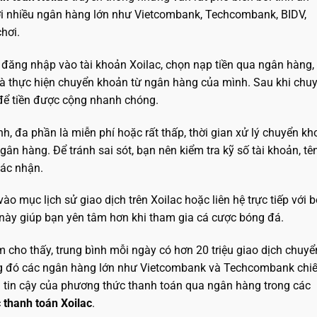
 với nhiều ngân hàng lớn như Vietcombank, Techcombank, BIDV,
hơi.
 đăng nhập vào tài khoản Xoilac, chọn nạp tiền qua ngân hàng,
và thực hiện chuyển khoản từ ngân hàng của mình. Sau khi chuy
 để tiền được cộng nhanh chóng.
h, đa phần là miễn phí hoặc rất thấp, thời gian xử lý chuyển k
gân hàng. Để tránh sai sót, bạn nên kiểm tra kỹ số tài khoản, tê
xác nhận.
vào mục lịch sử giao dịch trên Xoilac hoặc liên hệ trực tiếp với 
này giúp bạn yên tâm hơn khi tham gia cá cược bóng đá.
cho thấy, trung bình mỗi ngày có hơn 20 triệu giao dịch chuyể
ong đó các ngân hàng lớn như Vietcombank và Techcombank chi
và tin cậy của phương thức thanh toán qua ngân hàng trong các
 thanh toán Xoilac
.