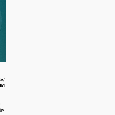
trợ
iết
.
tùy