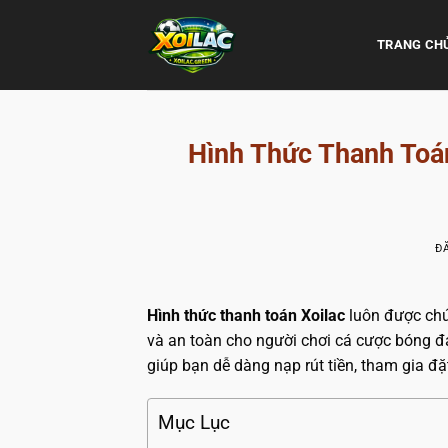
Bỏ
qua
TRANG CH
nội
dung
Hình Thức Thanh Toá
Đ
Hình thức thanh toán Xoilac
luôn được chú
và an toàn cho người chơi cá cược bóng đá
giúp bạn dễ dàng nạp rút tiền, tham gia đặ
Mục Lục