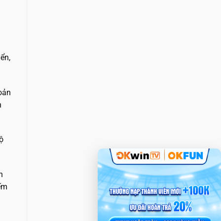
ển,
hoản
n
bộ
n
ếm