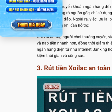
Khi sử dụng chuyển khoản ngân hàng để nạ
tài khoản không rõ nguồn gốc, chỉ sử dụng
tránh rủi ro lừa đảo. Ngoài ra, việc lưu l
có bằng chứng khi cần hỗ trợ.
Đối với những người chơi thường xuyên, việc
và nạp tiền nhanh hơn, đồng thời giảm th
ngân hàng điện tử như Internet Banking hoặ
kiệm thời gian và công sức.
3. Rút tiền Xoilac an toà