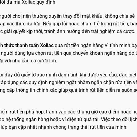
 tối đa mà Xoilac quy định.
, người chơi nên thường xuyên thay đổi mật khẩu, không chia sẻ
áp xác thực đa lớp. Nếu gặp lỗi hoặc chậm trễ trong rút tiền, bạ
c giải quyết kịp thời, tránh ảnh hưởng đến trải nghiệm cá cược.
nh thức thanh toán Xoilac
qua rút tiền ngân hàng vì tính minh b
% người dùng lựa chọn rút tiền qua chuyển khoản ngân hàng do 
p với nhu cầu cá cược lớn.
 bị đầy đủ giấy tờ xác minh danh tính khi được yêu cầu, đặc biệt
lac áp dụng các quy định nghiêm ngặt nhằm ngăn chặn rửa tiền v
ng cấp thông tin chính xác giúp quá trình rút tiền diễn ra suôn s
iểm rút tiền phù hợp, tránh vào các khung giờ cao điểm hoặc n
do hệ thống ngân hàng hoặc ví điện tử quá tải. Việc theo dõi lịc
giúp bạn cập nhật nhanh chóng trạng thái rút tiền của mình.