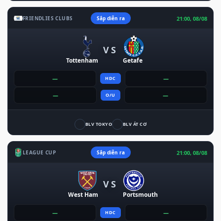
21:00, 08/08
FRIENDLIES CLUBS
Sắp diễn ra
VS
Tottenham
Getafe
—
—
HDC
—
—
O/U
BLV TOKYO
BLV ÁT CƠ
21:00, 08/08
LEAGUE CUP
Sắp diễn ra
VS
West Ham
Portsmouth
—
—
HDC