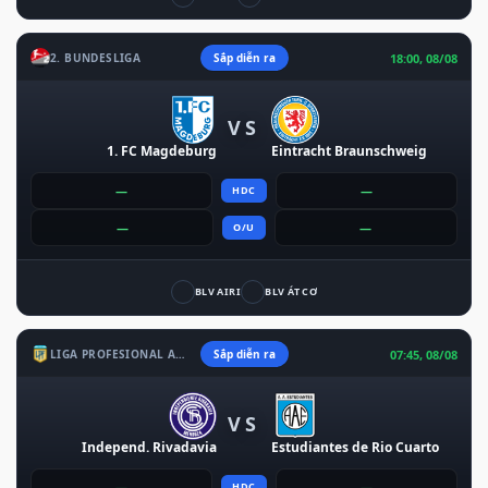
18:00, 08/08
2. BUNDESLIGA
Sắp diễn ra
VS
1. FC Magdeburg
Eintracht Braunschweig
—
—
HDC
—
—
O/U
BLV AIRI
BLV ÁT CƠ
07:45, 08/08
LIGA PROFESIONAL ARGENTINA
Sắp diễn ra
VS
Independ. Rivadavia
Estudiantes de Rio Cuarto
—
—
HDC