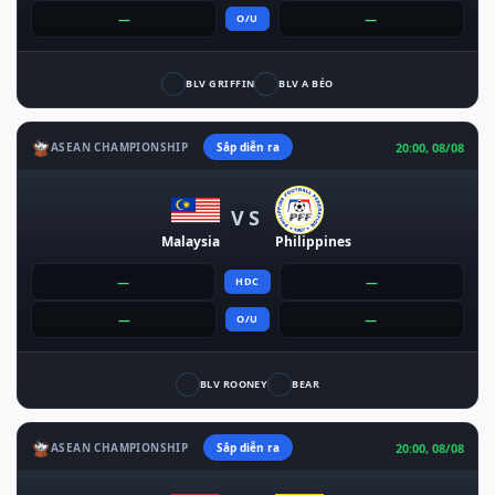
—
—
O/U
BLV GRIFFIN
BLV A BÉO
20:00, 08/08
ASEAN CHAMPIONSHIP
Sắp diễn ra
VS
Malaysia
Philippines
—
—
HDC
—
—
O/U
BLV ROONEY
BEAR
20:00, 08/08
ASEAN CHAMPIONSHIP
Sắp diễn ra