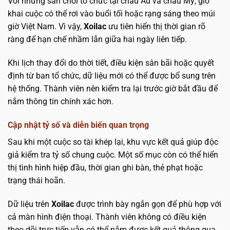
Với những sân chơi tổ chức tại châu Âu và châu Mỹ, giờ
khai cuộc có thể rơi vào buổi tối hoặc rạng sáng theo múi
giờ Việt Nam. Vì vậy,
Xoilac
ưu tiên hiển thị thời gian rõ
ràng để hạn chế nhầm lẫn giữa hai ngày liên tiếp.
Khi lịch thay đổi do thời tiết, điều kiện sân bãi hoặc quyết
định từ ban tổ chức, dữ liệu mới có thể được bổ sung trên
hệ thống. Thành viên nên kiểm tra lại trước giờ bắt đầu để
nắm thông tin chính xác hơn.
Cập nhật tỷ số và diễn biến quan trọng
Sau khi một cuộc so tài khép lại, khu vực kết quả giúp độc
giả kiểm tra tỷ số chung cuộc. Một số mục còn có thể hiển
thị tình hình hiệp đầu, thời gian ghi bàn, thẻ phạt hoặc
trạng thái hoãn.
Dữ liệu trên
Xoilac
được trình bày ngắn gọn để phù hợp với
cả màn hình điện thoại. Thành viên không có điều kiện
theo dõi trực tiếp vẫn có thể nắm được kết quả thông qua