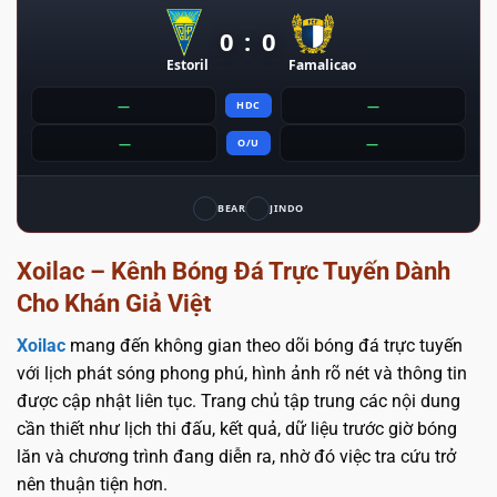
0 : 0
Estoril
Famalicao
—
—
HDC
—
—
O/U
BEAR
JINDO
Xoilac – Kênh Bóng Đá Trực Tuyến Dành
Cho Khán Giả Việt
Xoilac
mang đến không gian theo dõi bóng đá trực tuyến
với lịch phát sóng phong phú, hình ảnh rõ nét và thông tin
được cập nhật liên tục. Trang chủ tập trung các nội dung
cần thiết như lịch thi đấu, kết quả, dữ liệu trước giờ bóng
lăn và chương trình đang diễn ra, nhờ đó việc tra cứu trở
nên thuận tiện hơn.