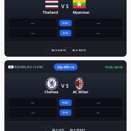
VS
Thailand
Myanmar
—
—
HDC
—
—
O/U
BLV KAYTI
BLV RICH
19:00, 08/08
FRIENDLIES CLUBS
Sắp diễn ra
VS
Chelsea
AC Milan
—
—
HDC
—
—
O/U
BLV LEO
BLV RIGGI