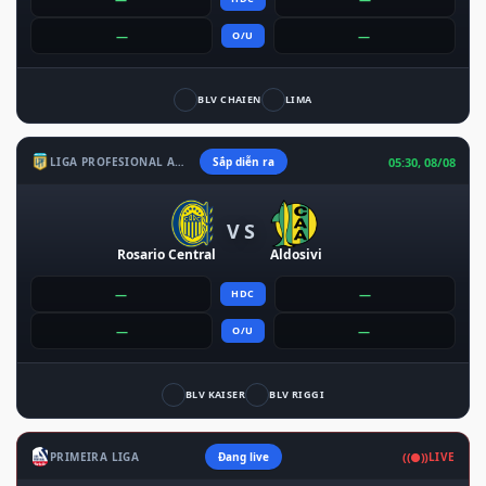
—
—
O/U
BLV CHAIEN
LIMA
05:30, 08/08
LIGA PROFESIONAL ARGENTINA
Sắp diễn ra
VS
Rosario Central
Aldosivi
—
—
HDC
—
—
O/U
BLV KAISER
BLV RIGGI
((●))
PRIMEIRA LIGA
Đang live
LIVE