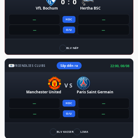
0 : 0
VfL Bochum
Hertha BSC
—
—
HDC
—
—
O/U
BLV NếP
22:00, 08/08
FRIENDLIES CLUBS
Sắp diễn ra
VS
Manchester United
Paris Saint Germain
—
—
HDC
—
—
O/U
BLV KAISER
LIMA