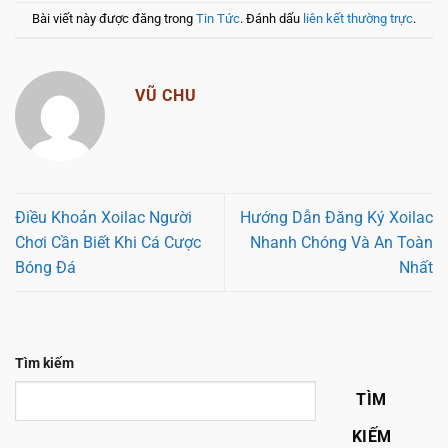
Bài viết này được đăng trong
Tin Tức
. Đánh dấu
liên kết thường trực
.
VŨ CHU
Điều Khoản Xoilac Người
Hướng Dẫn Đăng Ký Xoilac
Chơi Cần Biết Khi Cá Cược
Nhanh Chóng Và An Toàn
Bóng Đá
Nhất
Tìm kiếm
TÌM
KIẾM