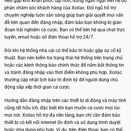
Nếu gặp khó khăn phức tạp hơn, đừng ngần ngại liên hệ bộ
phận chăm sóc khách hàng của Xoilac. Đội ngũ hỗ trợ
chuyên nghiệp luôn sẵn sàng giúp bạn giải quyết mọi vấn
đề liên quan đến đăng nhập, đảm bảo bạn không bị gián
đoạn trải nghiệm cá cược. Bạn có thể liên hệ qua chat trực
tuyến, email hoặc số điện thoại hỗ trợ 24/7.
Đôi khi hệ thống nhà cái có thể bảo trì hoặc gặp sự cố kỹ
thuật. Bạn nên kiểm tra trạng thái hệ thống trên trang chủ
hoặc các kênh thông báo chính thức để nắm bắt thông tin
và tránh đăng nhập vào thời điểm không phù hợp. Xoilac
thường cập nhật lịch bảo trì định kỳ để người dùng chủ
động sắp xếp thời gian cá cược.
Hướng dẫn đăng nhập trên các thiết bị di động và máy tính
cũng rất hữu ích, đặc biệt khi bạn muốn cá cược mọi lúc
mọi nơi. Xoilac hỗ trợ đa nền tảng, bạn chỉ cần đảm bảo
thiết bị có kết nối internet ổn định và sử dụng trình duyệt
hoặc ứng dụng phù hợp. Ví dụ, trên điện thoại, bạn có thể