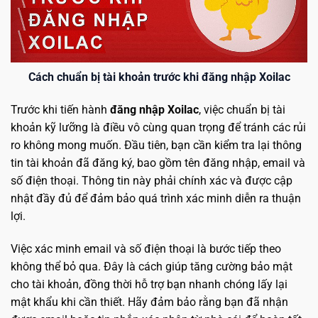
Cách chuẩn bị tài khoản trước khi đăng nhập Xoilac
Trước khi tiến hành
đăng nhập Xoilac
, việc chuẩn bị tài
khoản kỹ lưỡng là điều vô cùng quan trọng để tránh các rủi
ro không mong muốn. Đầu tiên, bạn cần kiểm tra lại thông
tin tài khoản đã đăng ký, bao gồm tên đăng nhập, email và
số điện thoại. Thông tin này phải chính xác và được cập
nhật đầy đủ để đảm bảo quá trình xác minh diễn ra thuận
lợi.
Việc xác minh email và số điện thoại là bước tiếp theo
không thể bỏ qua. Đây là cách giúp tăng cường bảo mật
cho tài khoản, đồng thời hỗ trợ bạn nhanh chóng lấy lại
mật khẩu khi cần thiết. Hãy đảm bảo rằng bạn đã nhận