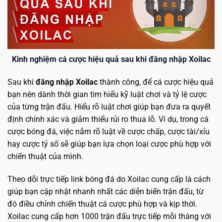
Kinh nghiệm cá cược hiệu quả sau khi đăng nhập Xoilac
Sau khi
đăng nhập Xoilac
thành công, để cá cược hiệu quả
bạn nên dành thời gian tìm hiểu kỹ luật chơi và tỷ lệ cược
của từng trận đấu. Hiểu rõ luật chơi giúp bạn đưa ra quyết
định chính xác và giảm thiểu rủi ro thua lỗ. Ví dụ, trong cá
cược bóng đá, việc nắm rõ luật về cược chấp, cược tài/xỉu
hay cược tỷ số sẽ giúp bạn lựa chọn loại cược phù hợp với
chiến thuật của mình.
Theo dõi trực tiếp link bóng đá do Xoilac cung cấp là cách
giúp bạn cập nhật nhanh nhất các diễn biến trận đấu, từ
đó điều chỉnh chiến thuật cá cược phù hợp và kịp thời.
Xoilac cung cấp hơn 1000 trận đấu trực tiếp mỗi tháng với