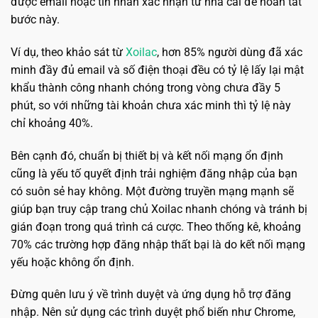
được email hoặc tin nhắn xác nhận từ nhà cái để hoàn tất
bước này.
Ví dụ, theo khảo sát từ
Xoilac
, hơn 85% người dùng đã xác
minh đầy đủ email và số điện thoại đều có tỷ lệ lấy lại mật
khẩu thành công nhanh chóng trong vòng chưa đầy 5
phút, so với những tài khoản chưa xác minh thì tỷ lệ này
chỉ khoảng 40%.
Bên cạnh đó, chuẩn bị thiết bị và kết nối mạng ổn định
cũng là yếu tố quyết định trải nghiệm đăng nhập của bạn
có suôn sẻ hay không. Một đường truyền mạng mạnh sẽ
giúp bạn truy cập trang chủ Xoilac nhanh chóng và tránh bị
gián đoạn trong quá trình cá cược. Theo thống kê, khoảng
70% các trường hợp đăng nhập thất bại là do kết nối mạng
yếu hoặc không ổn định.
Đừng quên lưu ý về trình duyệt và ứng dụng hỗ trợ đăng
nhập. Nên sử dụng các trình duyệt phổ biến như Chrome,