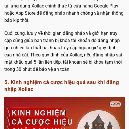
tải ứng dụng Xoilac chính thức từ cửa hàng Google Play
hoặc App Store để đăng nhập nhanh chóng và nhận thông
báo kịp thời.
Cuối cùng, lưu ý về thời gian đăng nhập và giới hạn truy
cập cũng giúp bạn tránh bị khóa tài khoản do đăng nhập
quá nhiều lần thất bại hoặc truy cập ngoài giờ quy định
của nhà cái. Theo quy định của Xoilac, nếu đăng nhập sai
mật khẩu quá 5 lần liên tiếp, tài khoản sẽ bị khóa tạm thời
trong 30 phút để bảo vệ an toàn.
5. Kinh nghiệm cá cược hiệu quả sau khi đăng
nhập Xoilac