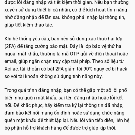
được lỗi đăng nhập và tiết kiệm thời gian. Nếu bạn thường
xuyên sử dụng thiết bị cá nhân, có thể kích hoạt tính năng
nhớ đăng nhập để lần sau không phải nhập lại thông tin,
giúp tiết kiệm thao tác.
Khi hệ thống yêu cầu, bạn nên sử dụng xác thực hai lớp
(2FA) để tăng cường bảo mật. Đây là lớp bảo vệ thứ hai
ngoài mật khẩu, thường là mã OTP gửi về điện thoại hoặc
email, giúp ngăn chặn truy cập trái phép. Theo số liệu từ
Xoilac, tài khoản có bật 2FA giảm tới 90% nguy cơ bị hack
so với tài khoản không sử dụng tính năng này.
Trong quá trình đăng nhập, bạn có thể gặp một số lỗi phổ
biến như quên mật khẩu, sai tên đăng nhập hoặc lỗi kết
nối. Để khắc phục, hãy kiểm tra kỹ lại thông tin đã nhập,
đảm bảo kết nối mạng ổn định hoặc sử dụng chức năng
quên mật khẩu để thiết lập lại. Nếu lỗi vẫn tiếp diễn, liên hệ
bộ phận hỗ trợ khách hàng để được trợ giúp kịp thời.