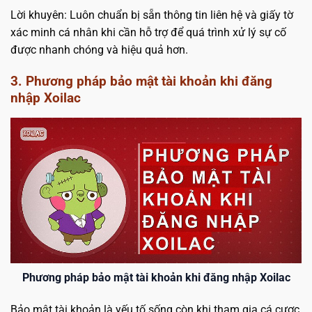
Lời khuyên: Luôn chuẩn bị sẵn thông tin liên hệ và giấy tờ
xác minh cá nhân khi cần hỗ trợ để quá trình xử lý sự cố
được nhanh chóng và hiệu quả hơn.
3. Phương pháp bảo mật tài khoản khi đăng
nhập Xoilac
Phương pháp bảo mật tài khoản khi đăng nhập Xoilac
Bảo mật tài khoản là yếu tố sống còn khi tham gia cá cược