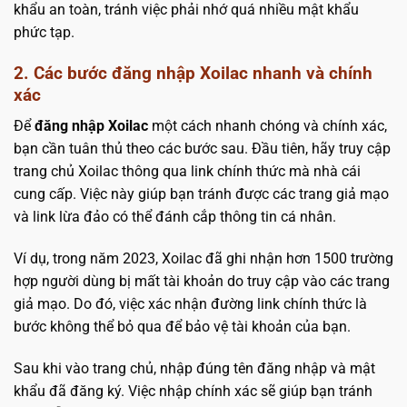
khẩu an toàn, tránh việc phải nhớ quá nhiều mật khẩu
phức tạp.
2. Các bước đăng nhập Xoilac nhanh và chính
xác
Để
đăng nhập Xoilac
một cách nhanh chóng và chính xác,
bạn cần tuân thủ theo các bước sau. Đầu tiên, hãy truy cập
trang chủ Xoilac thông qua link chính thức mà nhà cái
cung cấp. Việc này giúp bạn tránh được các trang giả mạo
và link lừa đảo có thể đánh cắp thông tin cá nhân.
Ví dụ, trong năm 2023, Xoilac đã ghi nhận hơn 1500 trường
hợp người dùng bị mất tài khoản do truy cập vào các trang
giả mạo. Do đó, việc xác nhận đường link chính thức là
bước không thể bỏ qua để bảo vệ tài khoản của bạn.
Sau khi vào trang chủ, nhập đúng tên đăng nhập và mật
khẩu đã đăng ký. Việc nhập chính xác sẽ giúp bạn tránh