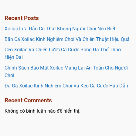
Recent Posts
Xoilac Lừa Đảo Có Thật Không Người Chơi Nên Biết
Bắn Cá Xoilac Kinh Nghiệm Chơi Và Chiến Thuật Hiệu Quả
Ceo Xoilac Và Chiến Lược Cá Cược Bóng Đá Thể Thao
Hiện Đại
Chính Sách Bảo Mật Xoilac Mang Lại An Toàn Cho Người
Chơi
Đá Gà Xoilac Kinh Nghiệm Chơi Và Kèo Cá Cược Hấp Dẫn
Recent Comments
Không có bình luận nào để hiển thị.