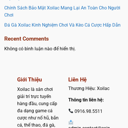
Chính Sách Bảo Mật Xoilac Mang Lại An Toàn Cho Người
Chơi
Đá Gà Xoilac Kinh Nghiệm Chơi Và Kèo Cá Cược Hấp Dẫn
Recent Comments
Không có bình luận nào để hiển thị.
Giới Thiệu
Liên Hệ
Thương Hiệu: Xoilac
Xoilac là sân chơi
giải trí trực tuyến
Thông tin liên hệ:
hàng đầu, cung cấp
đa dạng game cá
0916.98.5511
cược như nổ hũ, bắn
cá, thể thao, đá gà,