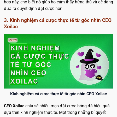
hợp này, cho biết nó giúp họ cảm thấy hứng thú và dễ dàng
đưa ra quyết định đặt cược hơn.
3. Kinh nghiệm cá cược thực tế từ góc nhìn CEO
Xoilac
Kinh nghiệm cá cược thực tế từ góc nhìn CEO Xoilac
CEO Xoilac
chia sẻ nhiều mẹo đặt cược bóng đá hiệu quả
dựa trên kinh nghiệm thực tế. Một trong những bí quyết