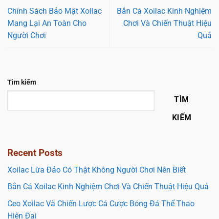
Chính Sách Bảo Mật Xoilac
Bắn Cá Xoilac Kinh Nghiệm
Mang Lại An Toàn Cho
Chơi Và Chiến Thuật Hiệu
Người Chơi
Quả
Tìm kiếm
TÌM
KIẾM
Recent Posts
Xoilac Lừa Đảo Có Thật Không Người Chơi Nên Biết
Bắn Cá Xoilac Kinh Nghiệm Chơi Và Chiến Thuật Hiệu Quả
Ceo Xoilac Và Chiến Lược Cá Cược Bóng Đá Thể Thao
Hiện Đại