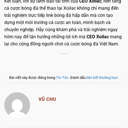
Kết luận, với sự lãnh đạo tài tình của
CEO Xoilac
, nền tảng
cá cược bóng đá thể thao tại Xoilac không chỉ mang đến
trải nghiệm trực tiếp link bóng đá hấp dẫn mà còn tạo
dựng một môi trường cá cược an toàn, minh bạch và
chuyên nghiệp. Hãy cùng khám phá và trải nghiệm ngay
hôm nay để tận hưởng những lợi ích mà
CEO Xoilac
mang
lại cho cộng đồng người chơi cá cược bóng đá Việt Nam.
Bài viết này được đăng trong
Tin Tức
. Đánh dấu
liên kết thường trực
.
VŨ CHU