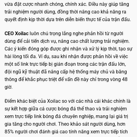
vừa đặt cược nhanh chóng, chính xác. Điều này giúp tăng
trải nghiệm người dùng, đồng thời nâng cao khả năng ra
quyết định kịp thời dựa trên diễn biến thực tế của trận đấu.
CEO Xoilac
luôn chú trọng lắng nghe phản hồi từ người
dùng để cải tiến dịch vụ, nâng cao chất lượng trải nghiệm.
Các ý kiến đóng góp được ghi nhận và xử lý kịp thời, tạo sự
hài lòng tối đa. Ví dụ, sau khi nhận được phản hồi về việc
một số link trực tiếp bị gián đoạn trong các trận đấu lớn,
đội ngũ kỹ thuật đã nâng cấp hệ thống máy chủ và băng
thông để khắc phục triệt để vấn đề này chỉ trong vòng 48
giờ.
Điểm khác biệt của Xoilac so với các nhà cái khác chính là
sự kết hợp giữa cá cược bóng đá thể thao và trải nghiệm
xem trực tiếp link bóng đá chuyên nghiệp, mang lại giá trị
gia tăng cho người chơi. Theo khảo sát người dùng, hơn
85% người chơi đánh giá cao tính năng xem trực tiếp tích