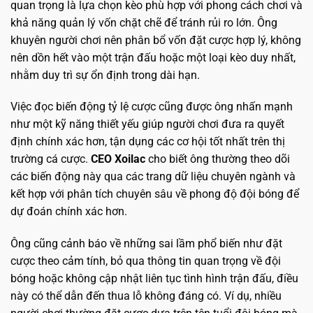
quan trọng là lựa chọn kèo phù hợp với phong cách chơi và
khả năng quản lý vốn chặt chẽ để tránh rủi ro lớn. Ông
khuyên người chơi nên phân bổ vốn đặt cược hợp lý, không
nên dồn hết vào một trận đấu hoặc một loại kèo duy nhất,
nhằm duy trì sự ổn định trong dài hạn.
Việc đọc biến động tỷ lệ cược cũng được ông nhấn mạnh
như một kỹ năng thiết yếu giúp người chơi đưa ra quyết
định chính xác hơn, tận dụng các cơ hội tốt nhất trên thị
trường cá cược.
CEO Xoilac
cho biết ông thường theo dõi
các biến động này qua các trang dữ liệu chuyên ngành và
kết hợp với phân tích chuyên sâu về phong độ đội bóng để
dự đoán chính xác hơn.
Ông cũng cảnh báo về những sai lầm phổ biến như đặt
cược theo cảm tính, bỏ qua thông tin quan trọng về đội
bóng hoặc không cập nhật liên tục tình hình trận đấu, điều
này có thể dẫn đến thua lỗ không đáng có. Ví dụ, nhiều