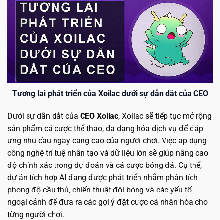
Tương lai phát triển của Xoilac dưới sự dẫn dắt của CEO
Dưới sự dẫn dắt của
CEO Xoilac
, Xoilac sẽ tiếp tục mở rộng
sản phẩm cá cược thể thao, đa dạng hóa dịch vụ để đáp
ứng nhu cầu ngày càng cao của người chơi. Việc áp dụng
công nghệ trí tuệ nhân tạo và dữ liệu lớn sẽ giúp nâng cao
độ chính xác trong dự đoán và cá cược bóng đá. Cụ thể,
dự án tích hợp AI đang được phát triển nhằm phân tích
phong độ cầu thủ, chiến thuật đội bóng và các yếu tố
ngoại cảnh để đưa ra các gợi ý đặt cược cá nhân hóa cho
từng người chơi.