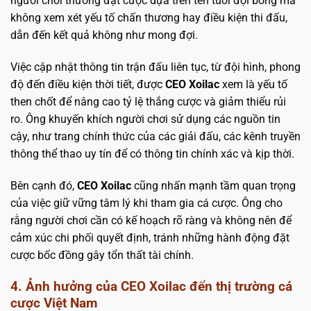
người chơi thường đặt cược dựa trên tên tuổi đội bóng mà
không xem xét yếu tố chấn thương hay điều kiện thi đấu,
dẫn đến kết quả không như mong đợi.
Việc cập nhật thông tin trận đấu liên tục, từ đội hình, phong
độ đến điều kiện thời tiết, được
CEO Xoilac
xem là yếu tố
then chốt để nâng cao tỷ lệ thắng cược và giảm thiểu rủi
ro. Ông khuyến khích người chơi sử dụng các nguồn tin
cậy, như trang chính thức của các giải đấu, các kênh truyền
thông thể thao uy tín để có thông tin chính xác và kịp thời.
Bên cạnh đó,
CEO Xoilac
cũng nhấn mạnh tầm quan trọng
của việc giữ vững tâm lý khi tham gia cá cược. Ông cho
rằng người chơi cần có kế hoạch rõ ràng và không nên để
cảm xúc chi phối quyết định, tránh những hành động đặt
cược bốc đồng gây tổn thất tài chính.
4. Ảnh hưởng của CEO Xoilac đến thị trường cá
cược Việt Nam