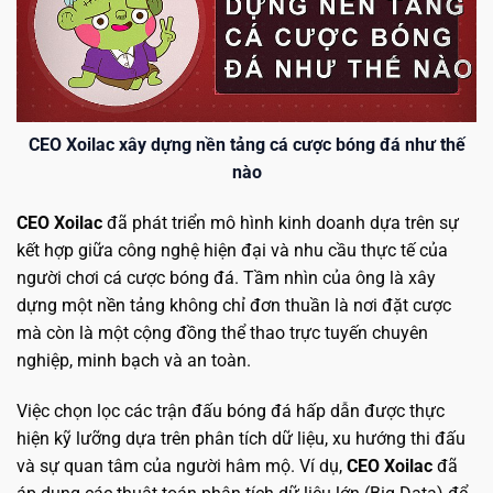
CEO Xoilac xây dựng nền tảng cá cược bóng đá như thế
nào
CEO Xoilac
đã phát triển mô hình kinh doanh dựa trên sự
kết hợp giữa công nghệ hiện đại và nhu cầu thực tế của
người chơi cá cược bóng đá. Tầm nhìn của ông là xây
dựng một nền tảng không chỉ đơn thuần là nơi đặt cược
mà còn là một cộng đồng thể thao trực tuyến chuyên
nghiệp, minh bạch và an toàn.
Việc chọn lọc các trận đấu bóng đá hấp dẫn được thực
hiện kỹ lưỡng dựa trên phân tích dữ liệu, xu hướng thi đấu
và sự quan tâm của người hâm mộ. Ví dụ,
CEO Xoilac
đã