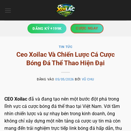
Bỏ
qua
nội
dung
CƯỢC NGAY
ĐĂNG KÝ +199K
TIN TỨC
Ceo Xoilac Và Chiến Lược Cá Cược
Bóng Đá Thể Thao Hiện Đại
ĐĂNG VÀO
05/05/2026
BỞI
VŨ CHU
CEO Xoilac
đã và đang tạo nên một bước đột phá trong
lĩnh vực cá cược bóng đá thể thao tại Việt Nam. Với tầm
nhìn chiến lược và sự nhạy bén trong kinh doanh, ông
không chỉ xây dựng một nền tảng cá cược uy tín mà còn
mang đến trải nghiệm trực tiếp link bóng đá hấp dẫn, thu